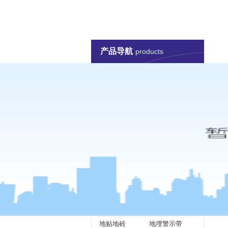
1066vip威尼斯-威尼斯144777cm
防汛抗旱救灾
管道标
产品导航
联系威尼斯144777cm
products
防汛抗旱救灾
防汛打桩机
防汛工具包
防汛救援舟艇
水陆两栖车
防汛抢险泵
堤坝围堰防护
个人安全防护
抢险救灾逃生
抢险照明观测
防汛抢险预警
应急抢险设备
挡水板
吸水膨胀袋
管道标识产品
标志桩
管道警示牌
地贴地砖
地埋警示带