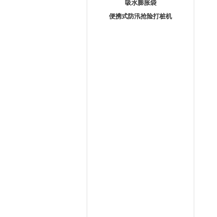
吸水膨胀袋
便携式防汛抢险打桩机