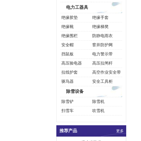
电力工器具
绝缘胶垫
绝缘手套
绝缘靴
绝缘梯凳
绝缘围栏
防静电雨衣
安全帽
窨井防护网
挡鼠板
电力警示带
高压验电器
高压拉闸杆
拉线护套
高空作业安全带
驱鸟器
安全工具柜
除雪设备
除雪铲
除雪机
扫雪车
吹雪机
推荐产品
更多