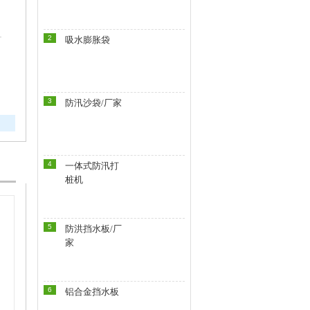
2
吸水膨胀袋
3
防汛沙袋/厂家
4
一体式防汛打
桩机
5
防洪挡水板/厂
家
6
铝合金挡水板