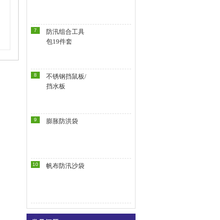
7
防汛组合工具
包19件套
8
不锈钢挡鼠板/
挡水板
9
膨胀防洪袋
10
帆布防汛沙袋