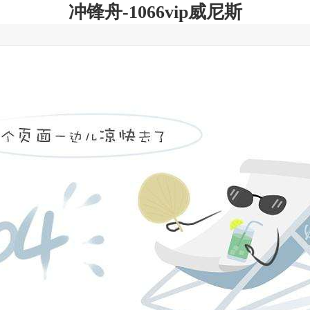
冲锋舟-1066vip威尼斯