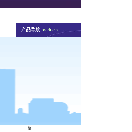
新闻资讯
产品视频
关于五星
产品导航
products
防汛打桩机
舟
防汛工具包
防汛救援舟艇
水陆两栖车
防汛抢险泵
堤坝围堰防护
个人安全防护
抢险救灾逃生
抢险照明观测
防汛抢险预警
应急抢险设备
挡水板
吸水膨胀袋
hot
热销产品
1
防汛挡水板/价
格