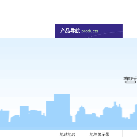
1066vip威尼斯-威尼斯144777cm
防汛抗旱救灾
管道标
产品导航
联系威尼斯144777cm
products
防汛抗旱救灾
防汛打桩机
防汛工具包
防汛救援舟艇
水陆两栖车
防汛抢险泵
堤坝围堰防护
个人安全防护
抢险救灾逃生
抢险照明观测
防汛抢险预警
应急抢险设备
挡水板
吸水膨胀袋
管道标识产品
标志桩
管道警示牌
地贴地砖
地埋警示带