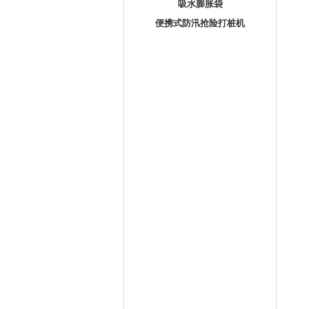
吸水膨胀袋
便携式防汛抢险打桩机