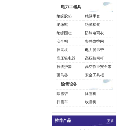
电力工器具
绝缘胶垫
绝缘手套
绝缘靴
绝缘梯凳
绝缘围栏
防静电雨衣
安全帽
窨井防护网
挡鼠板
电力警示带
高压验电器
高压拉闸杆
拉线护套
高空作业安全带
驱鸟器
安全工具柜
除雪设备
除雪铲
除雪机
扫雪车
吹雪机
推荐产品
更多