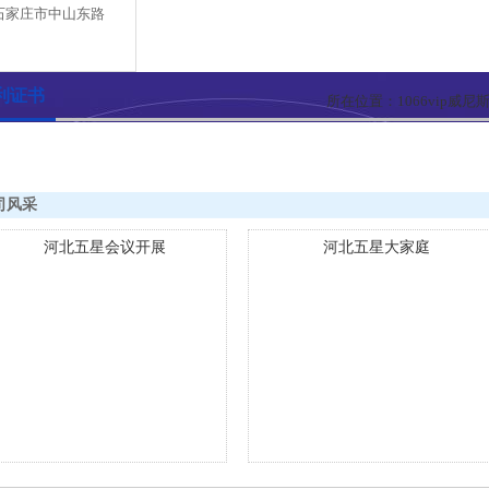
石家庄市中山东路
利证书
所在位置：
1066vip威尼
司风采
河北五星会议开展
河北五星大家庭