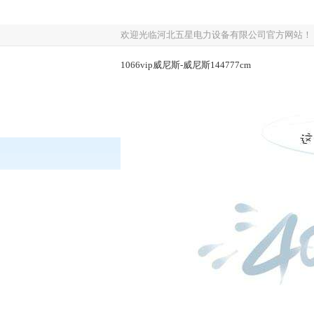
欢迎光临河北五星电力设备有限公司官方网站！
1066vip威尼斯-威尼斯144777cm