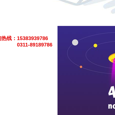
热线：15383939786
0311-89189786