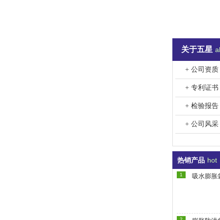
1066vip威尼斯-威尼斯144777cm
关于五星
联系威尼斯144777cm
a
+ 公司资质
+ 专利证书
+ 检验报告
+ 公司风采
hot
热销产品
1
吸水膨胀
2