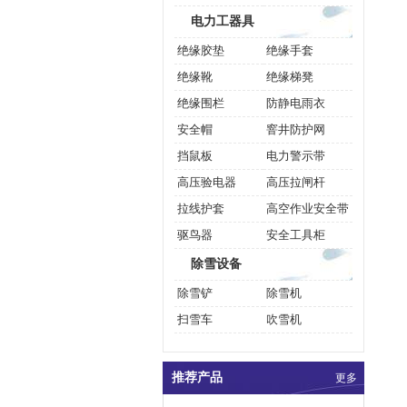
电力工器具
绝缘胶垫
绝缘手套
绝缘靴
绝缘梯凳
绝缘围栏
防静电雨衣
安全帽
窨井防护网
挡鼠板
电力警示带
高压验电器
高压拉闸杆
拉线护套
高空作业安全带
驱鸟器
安全工具柜
除雪设备
除雪铲
除雪机
扫雪车
吹雪机
推荐产品
更多