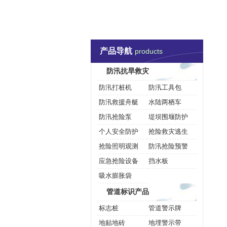
1066vip威尼斯-威尼斯144777cm
防汛抗旱救灾
管道标
产品导航
联系威尼斯144777cm
products
防汛抗旱救灾
防汛打桩机
防汛工具包
防汛救援舟艇
水陆两栖车
防汛抢险泵
堤坝围堰防护
个人安全防护
抢险救灾逃生
抢险照明观测
防汛抢险预警
应急抢险设备
挡水板
吸水膨胀袋
管道标识产品
标志桩
管道警示牌
地贴地砖
地埋警示带