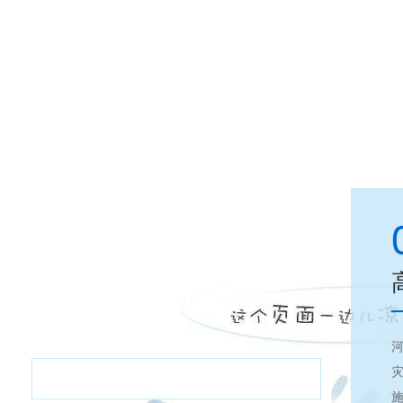
防汛产品制造商
sheet metal processing
专业服务，让您省时，省力，又省心