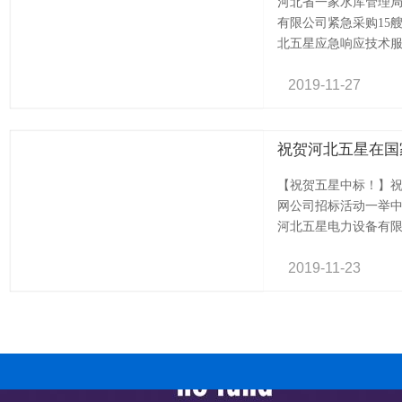
河北省一家水库管理
有限公司紧急采购15
北五星应急响应技术服务
2019-
11-
27
【祝贺五星中标！】
网公司招标活动一举中
河北五星电力设备有限公
2019-
11-
23