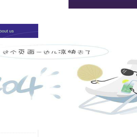
防汛抗旱救灾
管道标识产品
电力工器具
除雪设备
bout us
护板