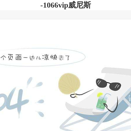
-1066vip威尼斯