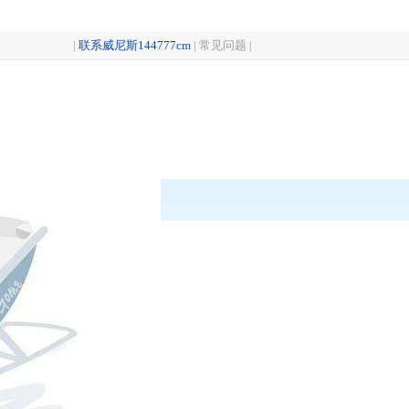
|
联系威尼斯144777cm
|
常见问题
|