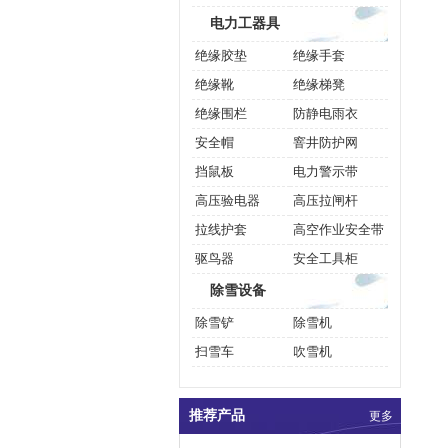
电力工器具
绝缘胶垫
绝缘手套
绝缘靴
绝缘梯凳
绝缘围栏
防静电雨衣
安全帽
窨井防护网
挡鼠板
电力警示带
高压验电器
高压拉闸杆
拉线护套
高空作业安全带
驱鸟器
安全工具柜
除雪设备
除雪铲
除雪机
扫雪车
吹雪机
推荐产品
更多