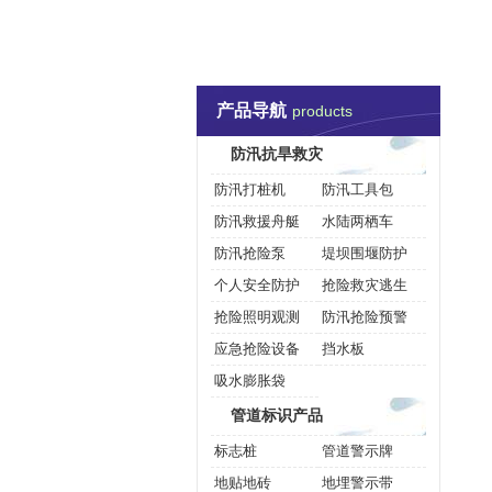
1066vip威尼斯-威尼斯144777cm
防汛抗旱救灾
管道标
产品导航
联系威尼斯144777cm
products
防汛抗旱救灾
防汛打桩机
防汛工具包
防汛救援舟艇
水陆两栖车
防汛抢险泵
堤坝围堰防护
个人安全防护
抢险救灾逃生
抢险照明观测
防汛抢险预警
应急抢险设备
挡水板
吸水膨胀袋
管道标识产品
标志桩
管道警示牌
地贴地砖
地埋警示带