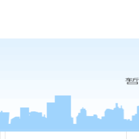
1066vip威尼斯-威尼斯144777cm
防汛抗旱救灾
管道标
联系威尼斯144777cm
美式救生抛投器
所在位置：
1066vip威尼斯-威尼斯144777cm
>>
防
美
产