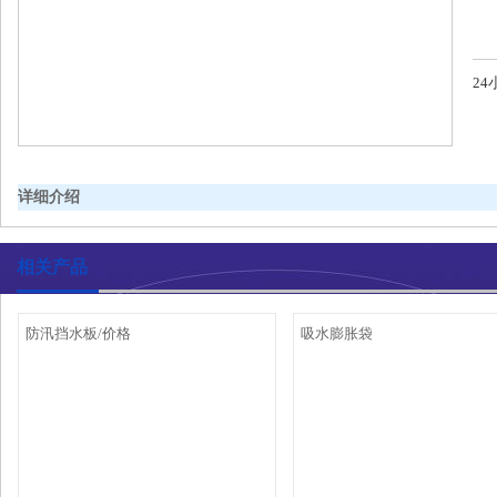
2
详细介绍
相关产品
防汛挡水板/价格
吸水膨胀袋