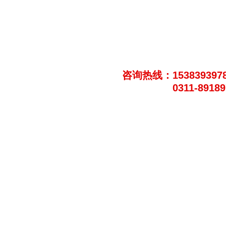
咨询热线：153839397
0311-8918