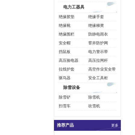
电力工器具
绝缘胶垫
绝缘手套
绝缘靴
绝缘梯凳
绝缘围栏
防静电雨衣
安全帽
窨井防护网
挡鼠板
电力警示带
高压验电器
高压拉闸杆
拉线护套
高空作业安全带
驱鸟器
安全工具柜
除雪设备
除雪铲
除雪机
扫雪车
吹雪机
推荐产品
更多