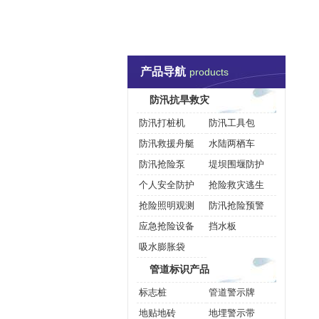
1066vip威尼斯-威尼斯144777cm
防汛抗旱救灾
管道标
产品导航
联系威尼斯144777cm
products
防汛抗旱救灾
防汛打桩机
防汛工具包
防汛救援舟艇
水陆两栖车
防汛抢险泵
堤坝围堰防护
个人安全防护
抢险救灾逃生
抢险照明观测
防汛抢险预警
应急抢险设备
挡水板
吸水膨胀袋
管道标识产品
标志桩
管道警示牌
地贴地砖
地埋警示带