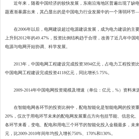
近年来，随着中国经济的较快发展，东南沿海地区普遍出现了缺电的
题逐渐暴露出来，其凸显出的是中国电力行业发展中的一个薄弱环节
在2006年以后，电网建设超过电源建设发展，成为电力建设的主要投资
上升到2012年的49.47%，投资比例结构趋于合理，改善了近几年
电源与电网开始协调、科学发展。
2013年，中国电网工程建设完成投资3894亿元，占电力工程投资比重为5
中国电网工程建设完成投资4118亿元，同比增长5.75%。
2009-2014年中国电网投资规模及增速（单位：亿元，%）资料
在智能电网各环节的投资比例中，配电智能化是智能电网的投资重
20%，仅次于用电环节未来的配电网发展重点方向包括节能、信息化
各环节来看，变电、配电和用电三个环节的智能化投入金额最多，未来五
元，比2009-2010年间年均投入增长750%、170%和130%。