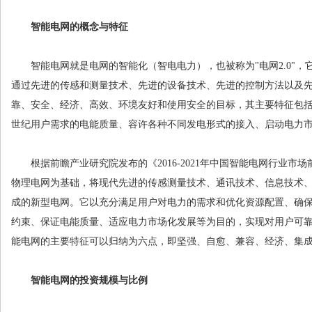
智能电网的概念与特征
智能电网就是电网的智能化（智电电力），也被称为"电网2.0"，
通过先进的传感和测量技术、先进的设备技术、先进的控制方法以及
靠、安全、经济、高效、环境友好和使用安全的目标，其主要特征包括
世纪用户需求的电能质量、容许各种不同发电形式的接入、启动电力
根据前瞻产业研究院发布的《2016-2021年中国智能电网行业市
物理电网为基础，将现代先进的传感测量技术、通讯技术、信息技术
成的新型电网。它以充分满足用户对电力的需求和优化资源配置、确
约束、保证电能质量、适应电力市场化发展等为目的，实现对用户可
能电网的主要特征可以归纳为六点，即坚强、自愈、兼容、经济、集
智能电网的投资规模与比例