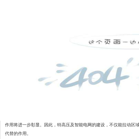
1066vip威尼斯-威尼斯144777cm
防汛抗旱救灾
管道标
联系威尼斯144777cm
行业资讯
所在位置：
1066vip
未来10年电网投资年均3800亿-10
文章来源：未知 作者：admin 发布：201
在今年要启动的“十三五”规划重大项目，特高压输电、智能电
高度重视特高压及智能电网工程的建设，是因为这两项工程对促进我
的战略作用。
随着特高压及智能电网建设的提速，实现大范围配置资源、提升吸
作用将进一步彰显。因此，特高压及智能电网的建设，不仅能拉动区
代替的作用。