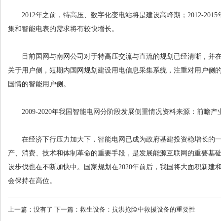
2012年之前，特高压、数字化变电站将是建设高峰期；2012-2015年
集和智能电表的需求将有较快增长。
目前国网与南网公司对于特高压交流与直流的规划已经清晰，并在
关于用户侧，短期内国网规划建设用电信息采集系统，注重对用户侧
国情的智能用户侧。
2009-2020年我国智能电网分阶段发展侧重情况资料来源：前瞻产
在经济下行压力加大下，智能电网已成为政府基建投资稳增长的一
产、消费、技术和体制革命的重要手段，是发展能源互联网的重要基
设步伐也在不断加快中。国家规划在2020年前后，我国将大面积新建
会保持在高位。
上一篇：没有了 下一篇：
救生设备：抗洪抢险中救援设备的重要性