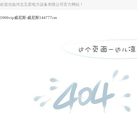
欢迎光临河北五星电力设备有限公司官方网站！
1066vip威尼斯-威尼斯144777cm