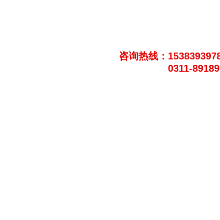
咨询热线：153839397
0311-8918