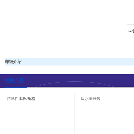
2
详细介绍
相关产品
防汛挡水板/价格
吸水膨胀袋