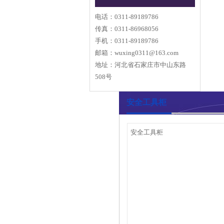
电话：0311-89189786
传真：0311-86968056
手机：0311-89189786
邮箱：
wuxing0311@163.com
地址：河北省石家庄市中山东路
508号
安全工具柜
安全工具柜