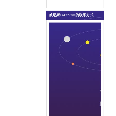
威尼斯144777cm的联系方式
contact us