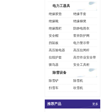
电力工器具
绝缘胶垫
绝缘手套
绝缘靴
绝缘梯凳
绝缘围栏
防静电雨衣
安全帽
窨井防护网
挡鼠板
电力警示带
高压验电器
高压拉闸杆
拉线护套
高空作业安全带
驱鸟器
安全工具柜
除雪设备
除雪铲
除雪机
扫雪车
吹雪机
推荐产品
更多