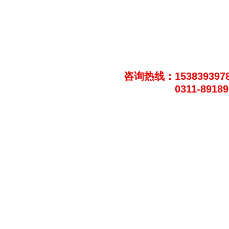
咨询热线：153839397
0311-8918