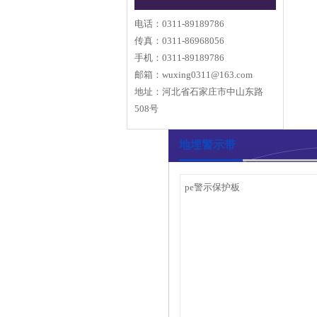
电话：0311-89189786
传真：0311-86968056
手机：0311-89189786
邮箱：
wuxing0311@163.com
地址：河北省石家庄市中山东路
508号
地埋警示带
pe警示保护板