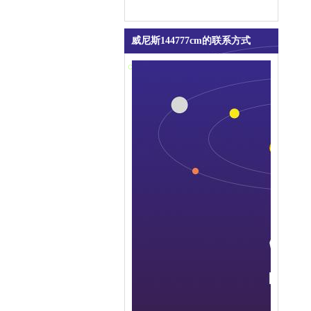
威尼斯144777cm的联系方式
contact us