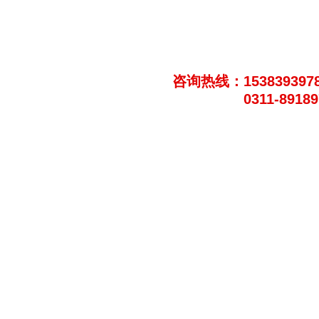
咨询热线：153839397
0311-8918