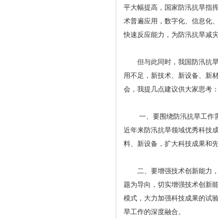
平大幅提高，国家防汛抗旱指
术普遍应用，数字化、信息化
快速反应能力，为防汛抗旱减
但与此同时，我国防汛抗旱现
用不足，新技术、新设备、新
会，我提几点建议供大家思考
一、要围绕防汛抗旱工作需求
近年来防汛抗旱领域优秀科技
料、新设备，扩大科技成果和
二、要增强技术创新能力，提
题为导向，切实增强技术创新
模式，大力加强科技成果的试
旱工作的深度融合。