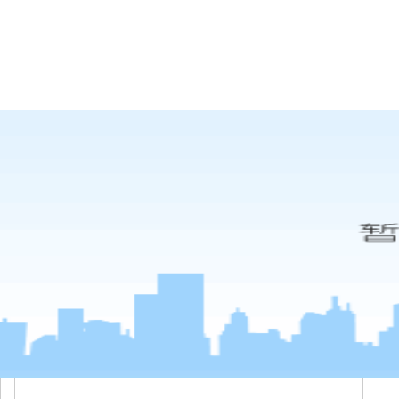
1066vip威尼斯-威尼斯144777cm
防汛抗旱救灾
管道标
联系威尼斯144777cm
防洪挡水板/厂家
所在位置：
1066vip威尼斯-威尼斯144777cm
防
产
挡
节
库
板