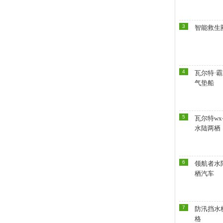
3
智能救生
4
瓦尔特·
气垫船
5
瓦尔特wx-
水陆两栖
6
领航者水
栖汽车
7
防汛挡水
格