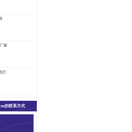
袋
/厂家
汛打
7cm的联系方式