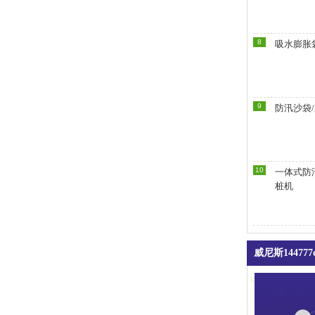
8
吸水膨胀
9
防汛沙袋
10
一体式防
桩机
威尼斯14477
contact us