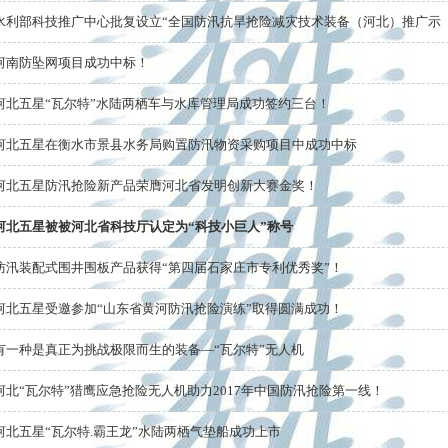
水利部科技推广中心批复设立“全国防汛抗旱抢险减灾技术装备（河北）推广示
河南防坠网项目成功中标！
河北五星“瓦尔特”水陆两栖车与水库管理局成功签约三台！
河北五星在衡水市景县水务局购置防汛物资采购项目中成功中标
河北五星防汛抢险新产品荣膺河北省发明创新大赛金奖！
河北五星被被河北省科技厅认定为“科技小巨人”称号
防汛装配式围井围板产品获得“第四届石家庄市专利优秀奖”！
河北五星受邀参加“山东省黄河防汛抢险演练”取得圆满成功！
有一种是真正为挑战极限而生的装备—“瓦尔特”无人机
河北“瓦尔特”猎鹰应急抢险无人机助力2017年中国防汛抢险第一线！
河北五星“瓦尔特.霸王龙”水陆两栖气垫船成功上市