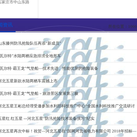
石家庄市中山东路
闻资讯
所在位置：
106
山东滕州防汛抢险队伍再添“新成员”
“瓦尔特”水陆两栖应急排涝全地形车
“瓦尔特·霸王龙”气垫船—技术先进、性能优异的抢险装备
河北五星新款水陆两栖车震撼上市
“瓦尔特·霸王龙”气垫船－旅游景区发展第三极
河北五星王彬总经理受邀参加水利部科技推广中心“全国水利科技推广交流研讨
五星红.红五星 ---河北五星“防汛抢险技术装备演习”纪实
河北五星再次中标！祝贺—河北五星在“国网河北省电力有限公司 2018年招标—