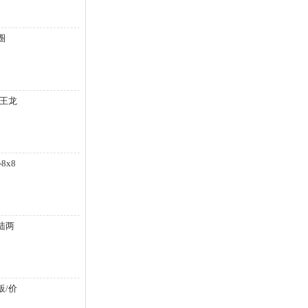
圈
霸王龙
8x8
陆两
板/价