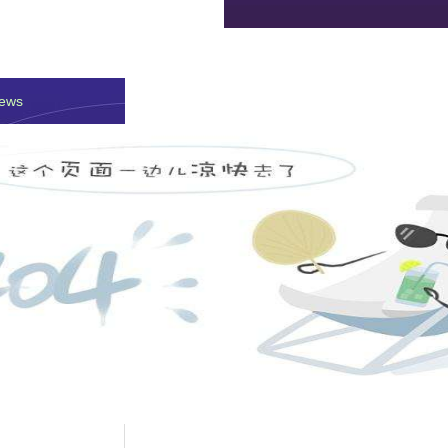
防汛抗旱救灾
管道标识产品
电力工器具
除雪设备
ews
水板
板/厂