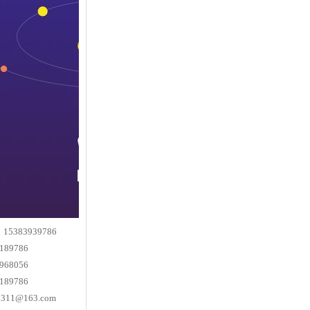
383939786
189786
968056
189786
0311@163.com