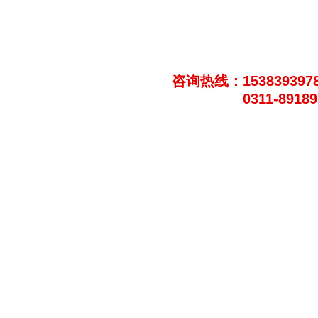
咨询热线：153839397
0311-8918