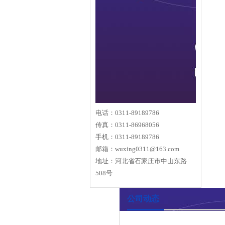
电话：0311-89189786
传真：0311-86968056
手机：0311-89189786
邮箱：
wuxing0311@163.com
地址：河北省石家庄市中山东路
508号
公司动态