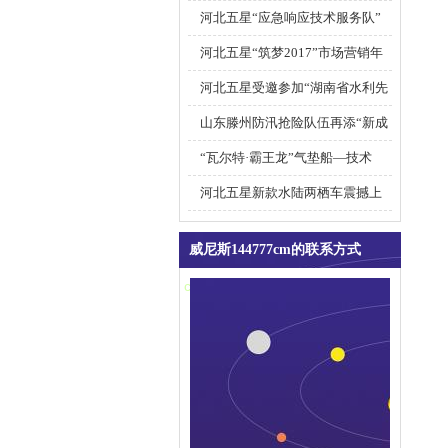
主
河北五星“应急响应技术服务队”
河北五星“筑梦2017”市场营销年
河北五星受邀参加“湖南省水利先
山东滕州防汛抢险队伍再添“新成
“瓦尔特·霸王龙”气垫船—技术
河北五星新款水陆两栖车震撼上
市
威尼斯144777cm的联系方式
contact us