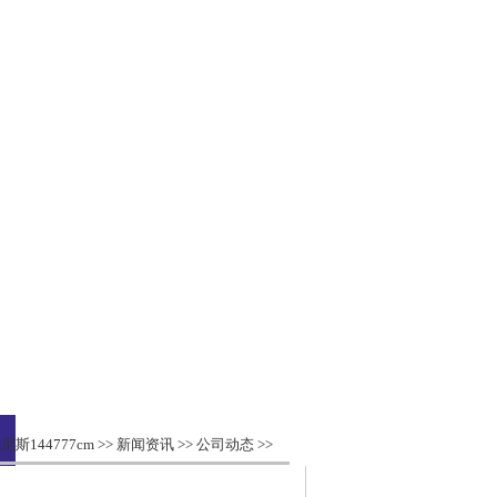
威尼斯144777cm
>>
新闻资讯
>>
公司动态
>>