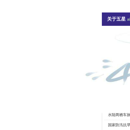
1066vip威尼斯-威尼斯144777cm
关于五星
联系威尼斯144777cm
a
+ 关于五星
+ 1066v
+ 公司风采
+ 联系威尼斯
new
公司动态
河北五星电
登
热烈祝贺！由
水陆两栖车
化
国家防汛抗