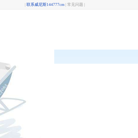
|
联系威尼斯144777cm
|
常见问题
|