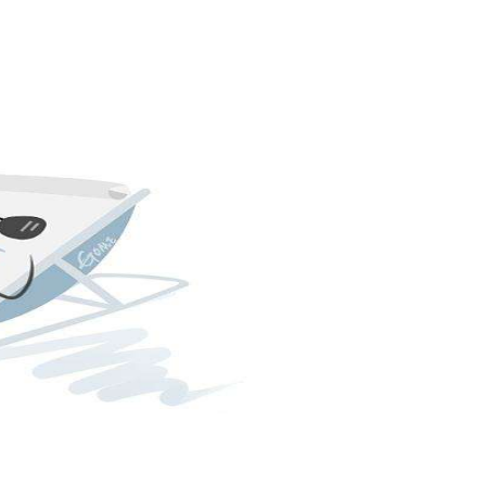
新闻资讯
产品视频
关于五星