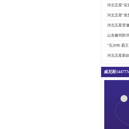
主
河北五星“应
河北五星“筑梦
河北五星受邀
山东滕州防汛
“瓦尔特·霸
河北五星新
市
威尼斯14477
contact us