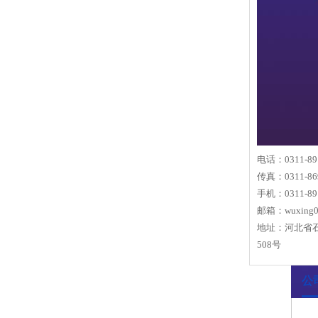
电话：0311-89
传真：0311-86
手机：0311-89
邮箱：
wuxing
地址：河北省
508号
公