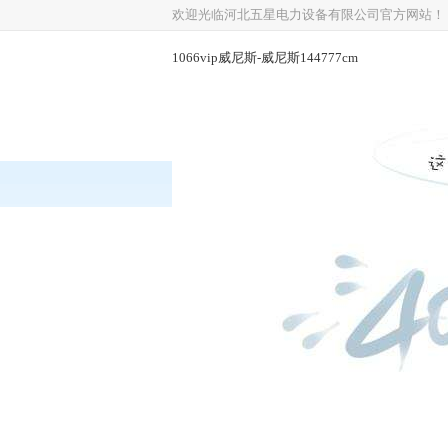
欢迎光临河北五星电力设备有限公司官方网站！
1066vip威尼斯-威尼斯144777cm