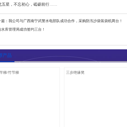
北五星，不忘初心，砥砺前行……
一篇：
我公司与广西南宁武警水电部队成功合作，采购防汛沙袋装袋机两台！
与水库管理局成功签约三台！
荐产品
竿梯/竹节梯
三步绝缘凳