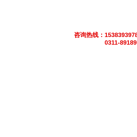
咨询热线：153839397
0311-8918