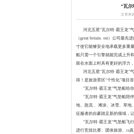
“瓦尔
文章来源：
河北五星“瓦尔特·霸王龙
（great britain. os
寸使它能够安全地承载更多重量
船只需一个引擎就能完成上升
留在水面上时具有更好的浮力
河北五星“瓦尔特·霸王龙
得！是旅游景区“个性化”项目
“瓦尔特·霸王龙”气垫船
“瓦尔特·霸王龙”气垫船陪
地、急流 、滩涂、冰雪、草地
征服者的自豪踏足新的领域，
“瓦尔特·霸王龙”气垫船
进行竞技比赛、团体旅游、cs