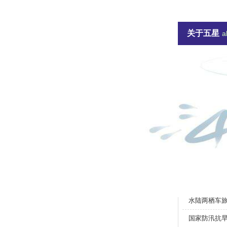
1066vip威尼斯-威尼斯144777cm
关于五星
联系威尼斯144777cm
a
+ 关于五星
+ 1066v
+ 公司风采
+ 联系威尼斯
new
公司动态
河北五星电
登
热烈祝贺！由
水陆两栖车
化
国家防汛抗