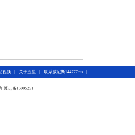
品视频
|
关于五星
|
联系威尼斯144777cm
|
冀icp备16005251