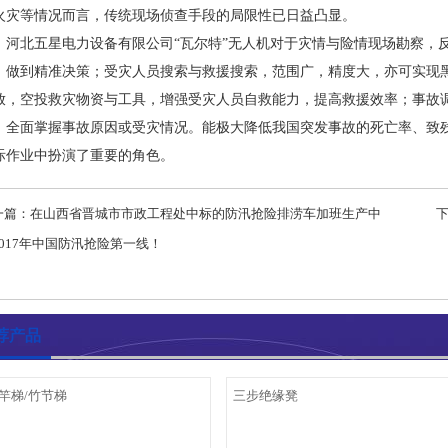
火灾等情况而言，传统现场侦查手段的局限性已日益凸显。
北五星电力设备有限公司“瓦尔特”无人机对于灾情与险情现场勘察，反
，做到精准决策；受灾人员搜索与救援搜索，范围广，精度大，亦可实现
放，空投救灾物资与工具，增强受灾人员自救能力，提高救援效率；事故
，全面掌握事故原因或受灾情况。能极大降低我国突发事故的死亡率、致
际作业中扮演了重要的角色。
一篇：
在山西省晋城市市政工程处中标的防汛抢险排涝车加班生产中
下一
2017年中国防汛抢险第一线！
荐产品
竿梯/竹节梯
三步绝缘凳