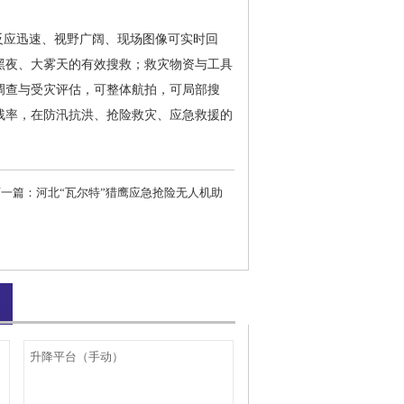
应迅速、视野广阔、现场图像可实时回
黑夜、大雾天的有效搜救；救灾物资与工具
调查与受灾评估，可整体航拍，可局部搜
残率，在防汛抗洪、抢险救灾、应急救援的
篇：
河北“瓦尔特”猎鹰应急抢险无人机助
升降平台（手动）