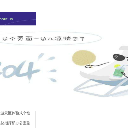
防汛抗旱救灾
管道标识产品
电力工器具
除雪设备
bout us
ip威尼斯的荣誉证书
144777cm
s
力设备有限公司成功
河北五星主办的“全
旅游景区体验式个性
旱总指挥部办公室副