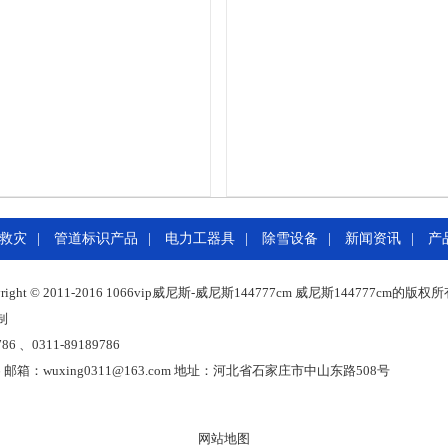
救灾
|
管道标识产品
|
电力工器具
|
除雪设备
|
新闻资讯
|
产
ight © 2011-2016
1066vip威尼斯-威尼斯144777cm
威尼斯144777cm的版权所有 
制
6 、0311-89189786
56 邮箱：
wuxing0311@163.com
地址：河北省石家庄市中山东路508号
网站地图