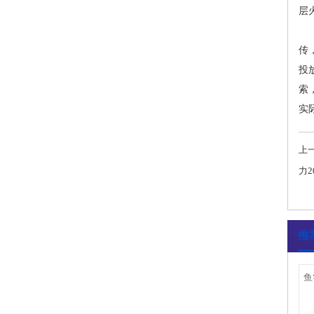
层
河
传
投
索
实
上
力
推
鱼