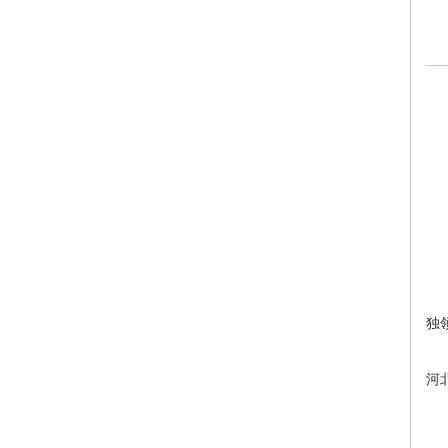
它
它
它
它
有
由
河
独
河
河
当