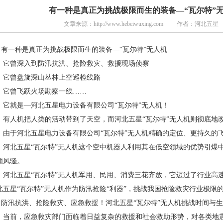
有一种是真正为挑战极限而生的装备—“瓦尔特”无人机
文章来源：http://www.hebeiwuxing.com 作者：河北五星
有一种是真正为挑战极限而生的装备—“瓦尔特”无人机
曾深入到防汛抗洪、抢险救灾、救援现场侦察
曾盘旋深山丛林上空巡检线路
曾飞跃火场勘察一线……
就是—河北五星电力设备有限公司“瓦尔特”无人机！
人机把人类的活动带到了天空，而河北五星“瓦尔特”无人机则彻底地改
于河北五星电力设备有限公司“瓦尔特”无人机精确的定位、更持久的
北五星“瓦尔特”无人机这个空中机器人利用其在低空领域的优势引爆中
领风骚。
北五星“瓦尔特”无人机军用、民用、消费三花齐放，它迈过了行业高速
北五星“瓦尔特”无人机作为防汛抢险“利器”，挑战我国抢险救灾行业极限
防汛抗洪、抢险救灾、应急救援！河北五星“瓦尔特”无人机挑战时间与
前，应急救灾部门面临着日益复杂的救援和社会救助形势，对各类地震