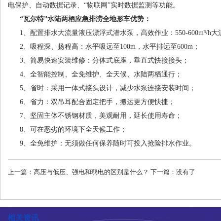
电保护、自动数据记录、“物联网”实时数据监测等功能。
“瓦尔特”水陆两栖应急排涝全地形车优势：
1、配置排水大流量液压漂浮式潜水泵，高效作业：550-600m³/h
2、吸程深、扬程高：水平吸远至100m，水平排远至600m；
3、简易快速安装维修：分体式底座，垂直式快接接头；
4、全智能控制、全免维护、全天候、水陆两栖通行；
5、省时：采用一体式接头设计，减少水泵连接安装时间；
6、省力：双吊耳配合固定把手，搬运更方便快捷；
7、坚固主体不锈钢材质，美观耐用，延长使用寿命；
8、可在恶劣的环境下全天候工作；
9、全免维护：无须做任何保养随时可投入抢险排水作业。
上一篇：
高压与低压、强电和弱电的区别是什么？
下一篇：没有了
相关资讯