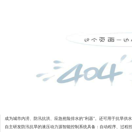
1066vip威尼斯-威尼斯144777cm
防汛抗旱救灾
管道标
联系威尼斯144777cm
常见问题
所在位置：
1066vip
“瓦尔特”水陆两栖应急排涝全地形车-1
文章来源：http://www.hebeiwuxing.com 作者
全国独家研制，水中似蛟龙，路上像猛虎—“瓦尔特”水陆两栖应急
率。
河北五星“瓦尔特”水陆两栖应急防汛排涝全地形车不惧深水，可以在
㎞，陆地行驶速度每小时≥80㎞。可以将直径25mm以下的固体颗粒排出
锈钢制成，采用导叶式结构，结构轻巧，造型别致；泵的出口尺寸达到8 
成为城市内涝、防汛抗洪、应急抢险排水的“利器”。还可用于抗旱供
自主研发防汛抗旱的液压动力源智能控制系统具备：自动程序、过程