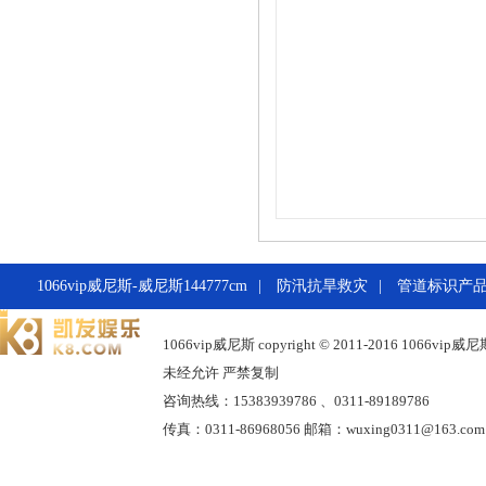
1066vip威尼斯-威尼斯144777cm
|
防汛抗旱救灾
|
管道标识产
1066vip威尼斯 copyright © 2011-2016
1066vip威尼
未经允许 严禁复制
咨询热线：15383939786 、0311-89189786
传真：0311-86968056 邮箱：
wuxing0311@163.com