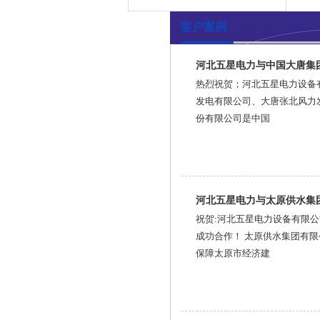
客户案例
河北五星电力与中国大唐集
热烈祝贺；河北五星电力设备
发电有限公司、大唐张北风力
份有限公司是中国
河北五星电力与太原供水集
祝贺:河北五星电力设备有限
成功合作！ 太原供水集团有
保障太原市经济建