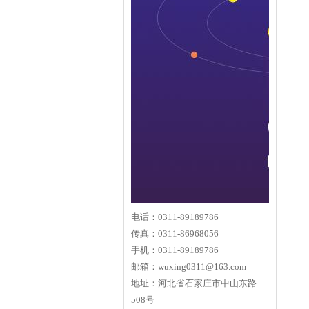
电话：0311-89189786
传真：0311-86968056
手机：0311-89189786
邮箱：
wuxing0311@163.com
地址：河北省石家庄市中山东路
508号