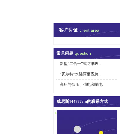
1066vip威尼斯-威尼斯144777cm
防汛抗旱救灾
管道标
客户见证
联系威尼斯144777cm
client area
question
常见问题
新型“二合一”式防汛吸...
“瓦尔特”水陆两栖应急...
高压与低压、强电和弱电...
威尼斯144777cm的联系方式
contact us