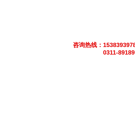
咨询热线：153839397
0311-8918