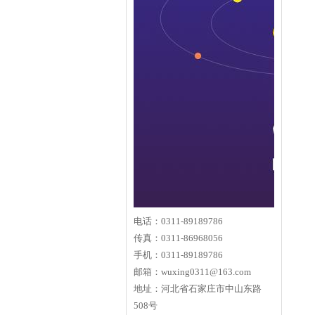
电话：0311-89189786
传真：0311-86968056
手机：0311-89189786
邮箱：
wuxing0311@163.com
地址：河北省石家庄市中山东路
508号