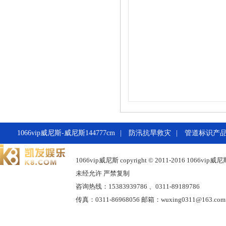
1066vip威尼斯-威尼斯144777cm
|
防汛抗旱救灾
|
管道标识产
1066vip威尼斯 copyright © 2011-2016
1066vip威尼
未经允许 严禁复制
咨询热线：15383939786 、0311-89189786
传真：0311-86968056 邮箱：
wuxing0311@163.com