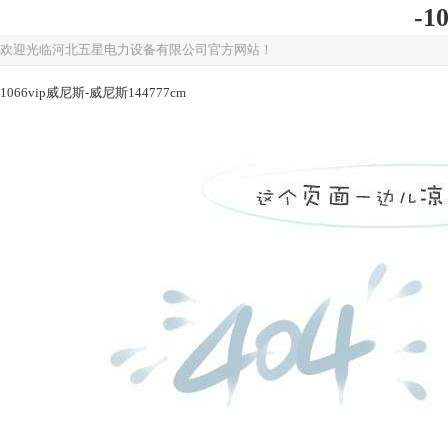
-1
欢迎光临河北五星电力设备有限公司官方网站！
1066vip威尼斯-威尼斯144777cm