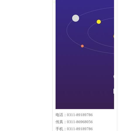
contact us
电话：0311-89189786
传真：0311-86968056
手机：0311-89189786