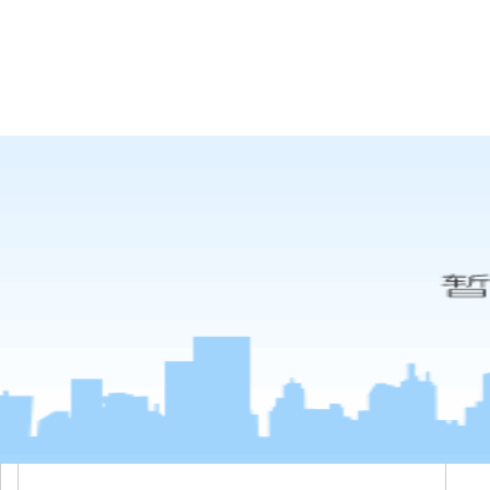
1066vip威尼斯-威尼斯144777cm
防汛抗旱救灾
管道标
联系威尼斯144777cm
气动打桩机（防汛植桩机）
所在位置：
1066vip威尼斯-威尼斯144777cm
>>
防汛抗旱救
气
产
动
动
软
≤2