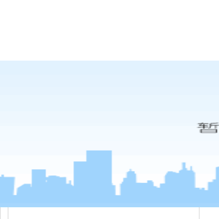
1066vip威尼斯-威尼斯144777cm
防汛抗旱救灾
管道标
联系威尼斯144777cm
丙纶窨井防护网
所在位置：
1066vip威尼斯-威尼斯144777cm
>
丙
产