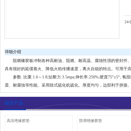
2
详细介绍
阻燃橡胶板冲制各种高耐油、阻燃、耐高温、腐蚀性强的密封件、
具有很好的延缓着火、降低火焰传播速度，离火自熄的特点。可用于
参数: 比重:1.6～1.8;扯断力:3.5mpa;伸长率:250%;硬度75°±
震、耐腐蚀等性能。采用鼓式硫化机硫化。厚度均匀，边部利于拼接
相关产品
高压绝缘胶垫
防滑绝缘胶垫