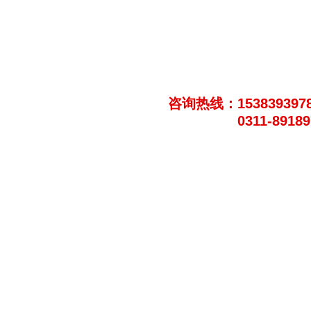
咨询热线：153839397
0311-8918