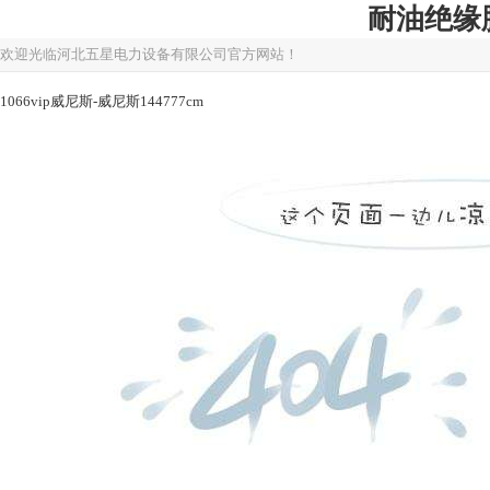
耐油绝缘胶
欢迎光临河北五星电力设备有限公司官方网站！
1066vip威尼斯-威尼斯144777cm