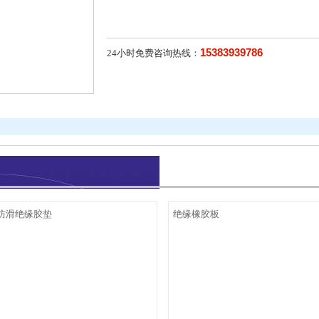
15383939786
24小时免费咨询热线：
防滑绝缘胶垫
绝缘橡胶板