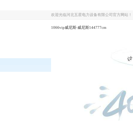
欢迎光临河北五星电力设备有限公司官方网站！
1066vip威尼斯-威尼斯144777cm