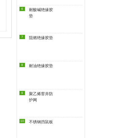
6
耐酸碱绝缘胶
垫
7
阻燃绝缘胶垫
8
耐油绝缘胶垫
9
聚乙烯窨井防
护网
10
不锈钢挡鼠板