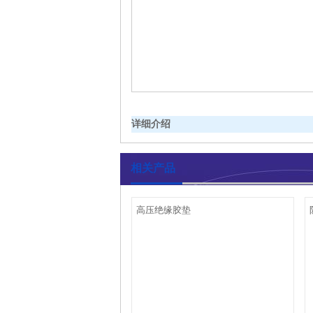
详细介绍
相关产品
高压绝缘胶垫