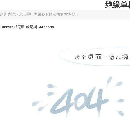
绝缘单梯
欢迎光临河北五星电力设备有限公司官方网站！
1066vip威尼斯-威尼斯144777cm