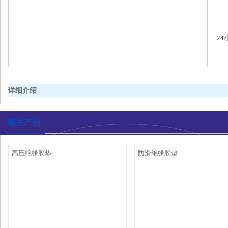
2
详细介绍
相关产品
高压绝缘胶垫
防滑绝缘胶垫