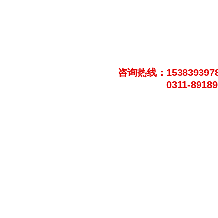
咨询热线：153839397
0311-8918