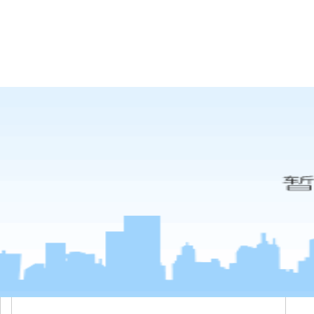
1066vip威尼斯-威尼斯144777cm
防汛抗旱救灾
管道标
联系威尼斯144777cm
盒式警示带
所在位置：
1066vip威尼斯-威尼斯144777
盒
产