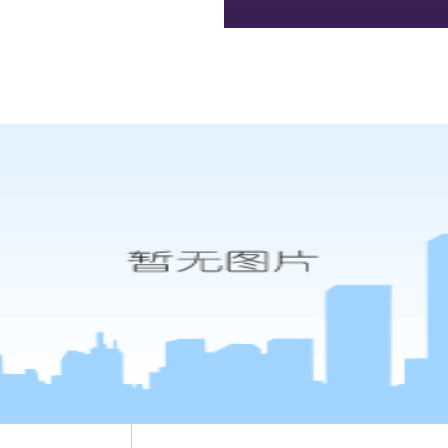
防汛抗旱救灾
管道标识产品
电力工器具
除雪设备
1066vip威尼斯-威尼斯144777cm
>>
电力工器具
>>
安全工具柜
>> >> 安全工具
安全工具柜
产品简介：
河北五星电力设备有限公司智能电力
工具柜，电力安全工具柜又称安全工器具柜，按
功能可以分为普通排风除湿柜，智能烘干除湿
柜，智能抽湿除湿柜等 外壳选用1.2优质冷板，
采用磷化锌系、艺术型静电喷涂，高强度钢化透
明玻璃（外观色为微机灰）。