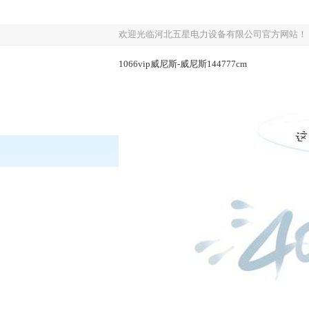
欢迎光临河北五星电力设备有限公司官方网站！
1066vip威尼斯-威尼斯144777cm