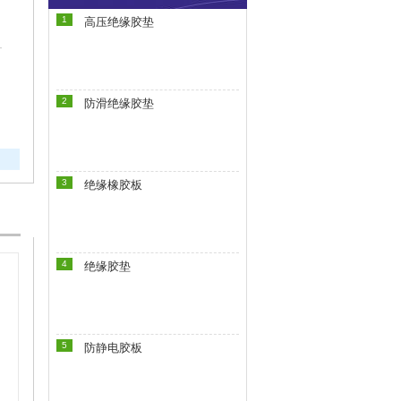
1
高压绝缘胶垫
2
防滑绝缘胶垫
3
绝缘橡胶板
4
绝缘胶垫
5
防静电胶板