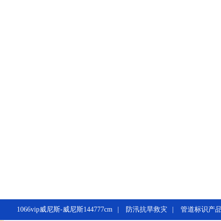
1066vip威尼斯-威尼斯144777cm
|
防汛抗旱救灾
|
管道标识产