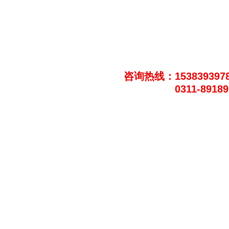
咨询热线：153839397
0311-8918