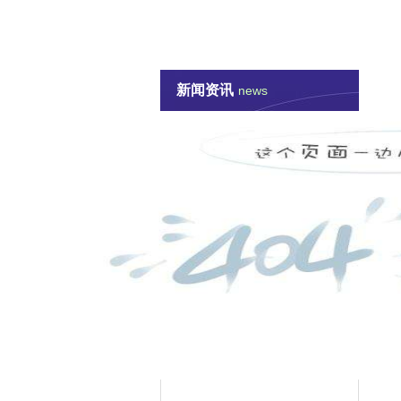
1066vip威尼斯-威尼斯144777cm
防汛抗旱救灾
管道标
新闻资讯
联系威尼斯144777cm
news
+ 行业资讯
+ 公司动态
+ 常见问题
hot
热销产品
1
防汛挡水板/价
格
2
吸水膨胀袋