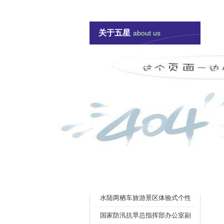
1066vip威尼斯-威尼斯144777cm
防汛抗旱救灾
管道标
关于五星
联系威尼斯144777cm
about us
+ 关于五星
+ 1066vip威尼斯的荣誉证书
+ 公司风采
+ 联系威尼斯144777cm
news
公司动态
河北五星电力设备有限公司成功
登
热烈祝贺！由河北五星主办的“全
水陆两栖车旅游景区体验式个性
化
国家防汛抗旱总指挥部办公室副