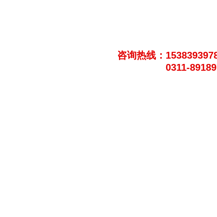
咨询热线：153839397
0311-8918