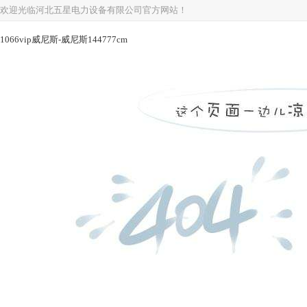
欢迎光临河北五星电力设备有限公司官方网站！
1066vip威尼斯-威尼斯144777cm