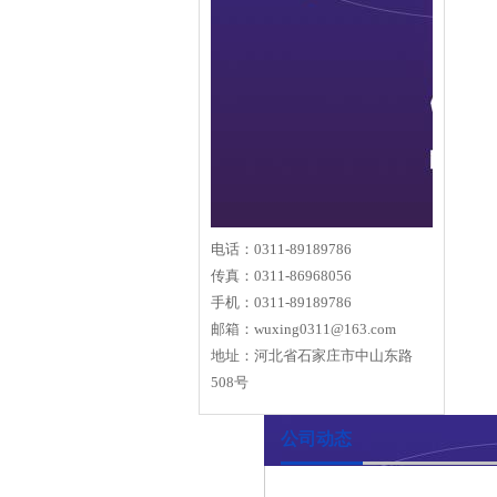
电话：0311-89189786
传真：0311-86968056
手机：0311-89189786
邮箱：
wuxing0311@163.com
地址：河北省石家庄市中山东路
508号
公司动态