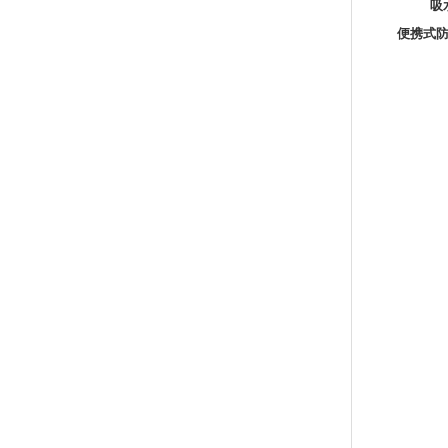
吸
便携式