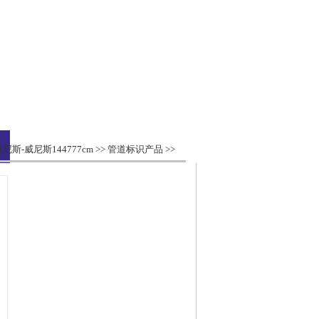
p威尼斯-威尼斯144777cm
>>
管道标识产品
>>