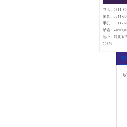
电话：0311-89
传真：0311-86
手机：0311-89
邮箱：
wuxing
地址：河北省
508号
管
玻