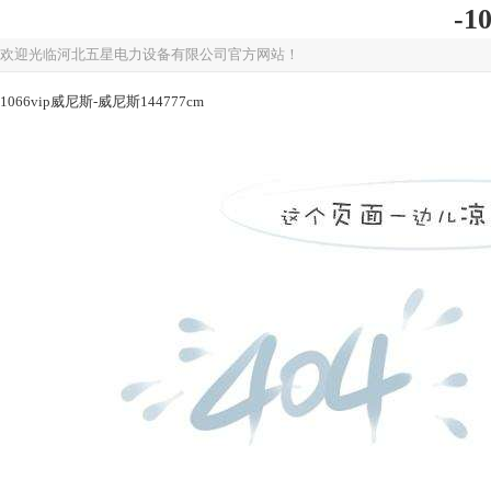
-1
欢迎光临河北五星电力设备有限公司官方网站！
1066vip威尼斯-威尼斯144777cm