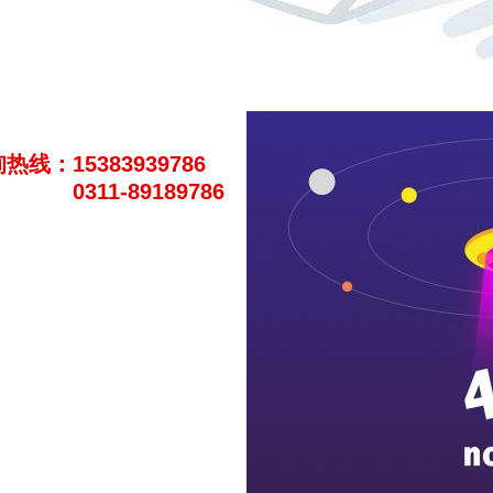
热线：15383939786
0311-89189786