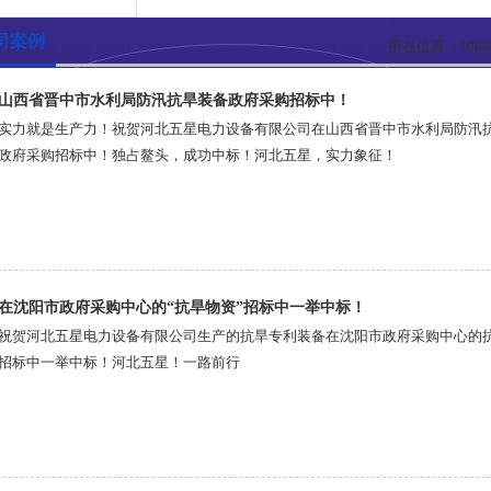
司案例
所在位置：
106
山西省晋中市水利局防汛抗旱装备政府采购招标中！
实力就是生产力！祝贺河北五星电力设备有限公司在山西省晋中市水利局防汛
政府采购招标中！独占鳌头，成功中标！河北五星，实力象征！
在沈阳市政府采购中心的“抗旱物资”招标中一举中标！
祝贺河北五星电力设备有限公司生产的抗旱专利装备在沈阳市政府采购中心的
招标中一举中标！河北五星！一路前行