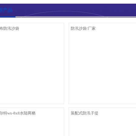
荐产品
布防汛沙袋
防汛沙袋/厂家
尔特wx-8x8水陆两栖
装配式防汛子堤