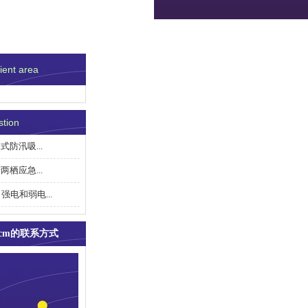
防汛抗旱救灾
管道标识产品
电力工器具
除雪设备
lient area
stion
式防汛吸...
两栖应急...
电和弱电...
7cm的联系方式