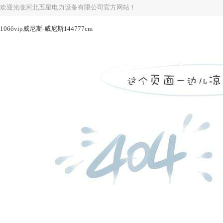
欢迎光临河北五星电力设备有限公司官方网站！
1066vip威尼斯-威尼斯144777cm