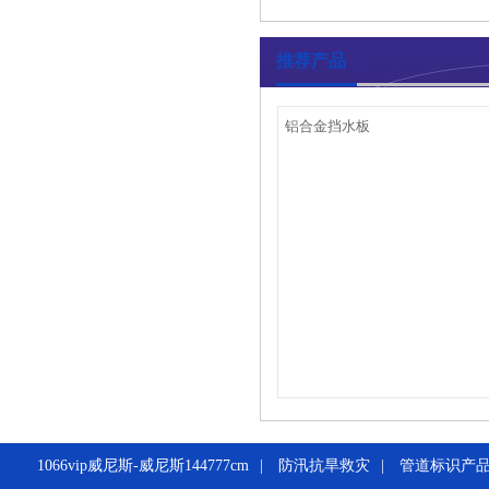
推荐产品
铝合金挡水板
1066vip威尼斯-威尼斯144777cm
|
防汛抗旱救灾
|
管道标识产