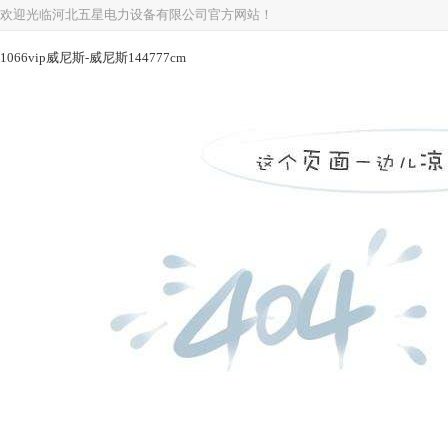
欢迎光临河北五星电力设备有限公司官方网站！
1066vip威尼斯-威尼斯144777cm