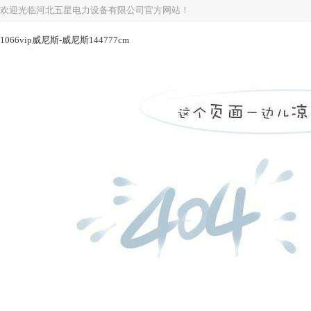
欢迎光临河北五星电力设备有限公司官方网站！
1066vip威尼斯-威尼斯144777cm