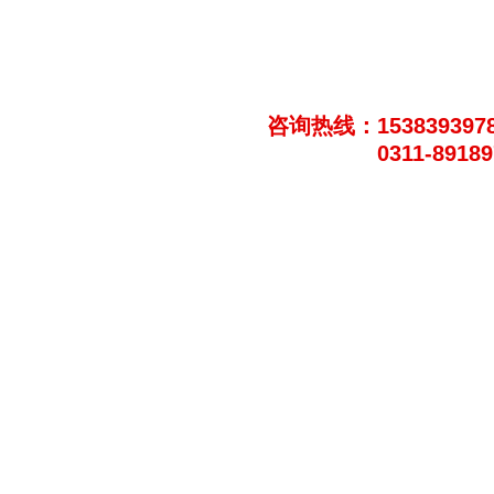
咨询热线：153839397
0311-8918