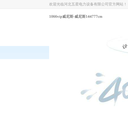
欢迎光临河北五星电力设备有限公司官方网站！
1066vip威尼斯-威尼斯144777cm