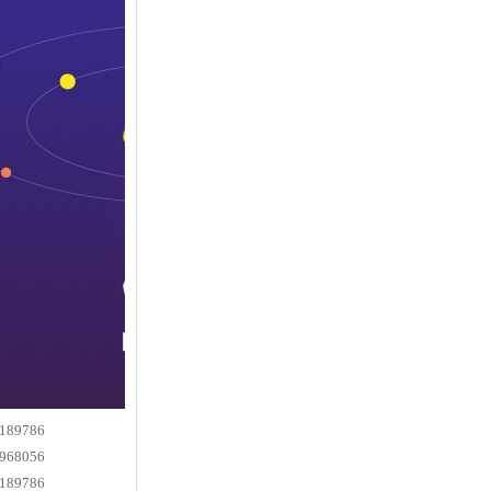
189786
968056
189786