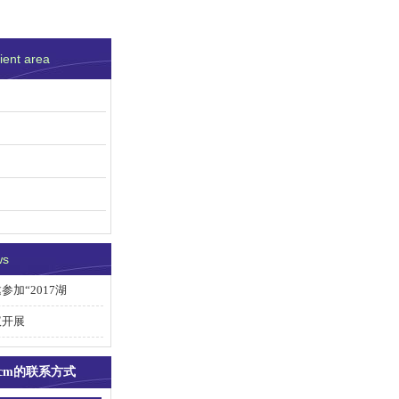
防汛抗旱救灾
管道标识产品
电力工器具
除雪设备
lient area
ws
加“2017湖
议开展
7cm的联系方式