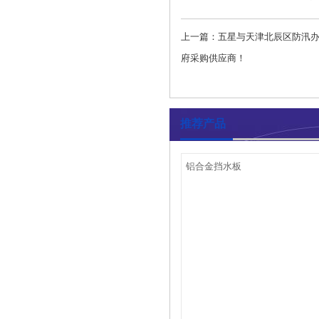
上一篇：
五星与天津北辰区防汛
府采购供应商！
推荐产品
铝合金挡水板