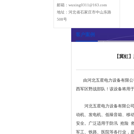
邮箱：
wuxing0311@163.com
地址：河北省石家庄市中山东路
508号
客户案例
【冀虹】
由河北五星电力设备有限公
西军区野战部队！该设备将用
　　河北五星电力设备有限公司
动机、发电机、低噪音箱、移动
安全。广泛适用于防汛 抢险 
军工、铁路、医院等各行业，