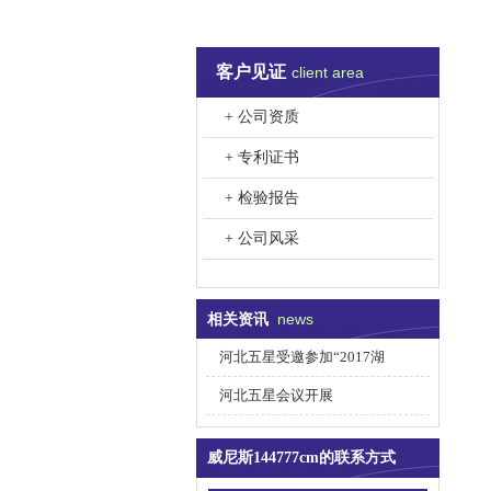
1066vip威尼斯-威尼斯144777cm
防汛抗旱救灾
管道标
客户见证
联系威尼斯144777cm
client area
+ 公司资质
+ 专利证书
+ 检验报告
+ 公司风采
news
相关资讯
河北五星受邀参加“2017湖
河北五星会议开展
威尼斯144777cm的联系方式