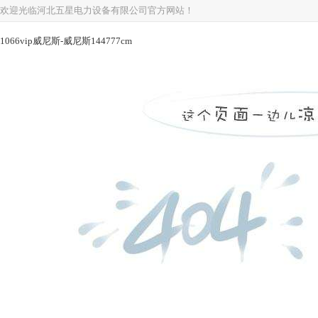
欢迎光临河北五星电力设备有限公司官方网站！
1066vip威尼斯-威尼斯144777cm