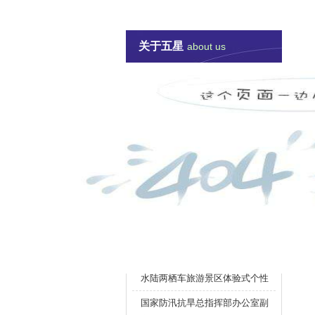
1066vip威尼斯-威尼斯144777cm
防汛抗旱救灾
管道标
关于五星
联系威尼斯144777cm
about us
+ 关于五星
+ 1066vip威尼斯的荣誉证书
+ 公司风采
+ 联系威尼斯144777cm
news
公司动态
河北五星电力设备有限公司成功
登
热烈祝贺！由河北五星主办的“全
水陆两栖车旅游景区体验式个性
化
国家防汛抗旱总指挥部办公室副