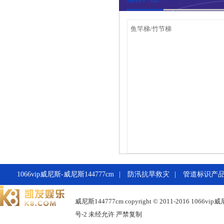
鱼竿梯/竹节梯
1066vip威尼斯-威尼斯144777cm
|
防汛抗旱救灾
|
管道标识产
威尼斯144777cm copyright © 2011-2016
1066vip
号-2 未经允许 严禁复制