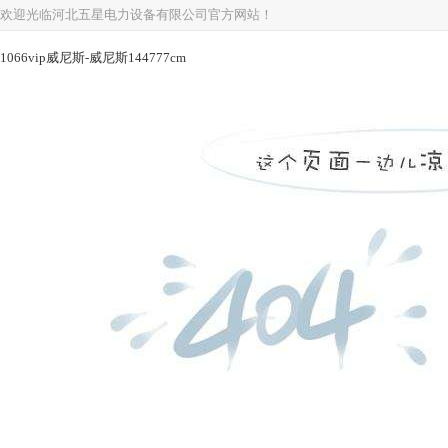
欢迎光临河北五星电力设备有限公司官方网站！
1066vip威尼斯-威尼斯144777cm