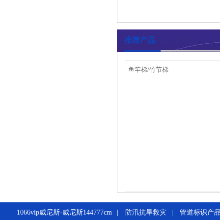
推荐产品
鱼竿梯/竹节梯
1066vip威尼斯-威尼斯144777cm
|
防汛抗旱救灾
|
管道标识产