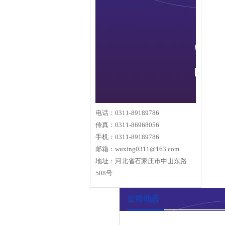
电话：0311-89189786
传真：0311-86968056
手机：0311-89189786
邮箱：
wuxing0311@163.com
地址：河北省石家庄市中山东路
508号
公司动态