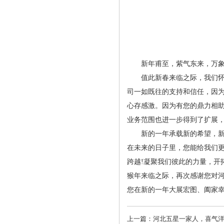
新年甫至，紫气东来，万象更
值此新春来临之际，我们怀着
司一如既往的支持和信任，因
心存感激。因为有您的鼎力相助
业务范围也进一步得到了扩展
新的一年承载新的希望，新的
在未来的日子里，您能给我们
跨越!凝聚我们彼此的力量，开
猴年来临之际，再次感谢您对河
您在新的一年大展宏图、阖家幸
上一篇：
河北五星一家人，喜气