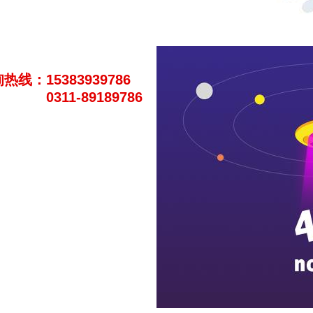
热线：15383939786
0311-89189786