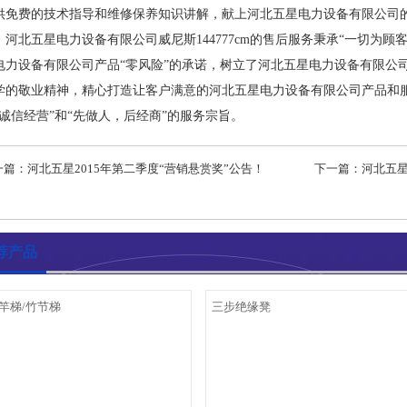
供免费的技术指导和维修保养知识讲解，献上河北五星电力设备有限公司
北五星电力设备有限公司威尼斯144777cm的售后服务秉承“一切为顾
电力设备有限公司产品“零风险”的承诺，树立了河北五星电力设备有限公
学的敬业精神，精心打造让客户满意的河北五星电力设备有限公司产品和
“诚信经营”和“先做人，后经商”的服务宗旨。
一篇：
河北五星2015年第二季度“营销悬赏奖”公告！
下一篇：
河北五
荐产品
竿梯/竹节梯
三步绝缘凳