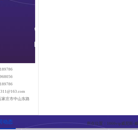
189786
968056
189786
0311@163.com
石家庄市中山东路
司动态
所在位置：
1066vip威尼斯-