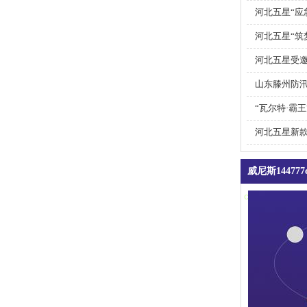
主
河北五星“应
河北五星“筑梦
河北五星受邀
山东滕州防汛
“瓦尔特·霸
河北五星新
市
威尼斯14477
contact us