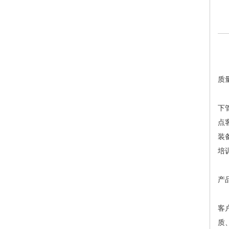
在
质
由
下
点
装
培
为
产
此
客
质