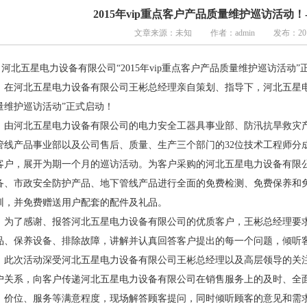
2015年vip重点客户产品质量维护巡访活动！-1
文章来源：未知 作者：admin 发布：2015-
河北五星电力设备有限公司“2015年vip重点客户产品质量维护巡访活动”
河北五星电力设备有限公司王彬总经理亲自策划、指导下，河北五星电力设备
量维护巡访活动”正式启动！
河北五星电力设备有限公司的电力安全工器具事业部、防汛抗旱救灾产
管线产品事业部以及公司售后、质量、生产三个部门的32位技术工程师分成
客户，展开为期一个月的巡访活动。为客户采购的河北五星电力设备有限
备、市政安全防护产品、地下管线产品进行全面的免费检测、免费保养和
训，并免费赠送用户配套的配件及礼品。
了感谢、报答河北五星电力设备有限公司的优质客户，王彬总经理要求
品、保养设备、排除故障，讲解并认真回答客户提出的每一个问题，倾听
次活动深受河北五星电力设备有限公司王彬总经理以及高层领导的关注
户关系，向客户传递河北五星电力设备有限公司在销售服务上的及时、全
、价位、服务等满意程度，现场解答顾客提问，同时倾听顾客的意见和需