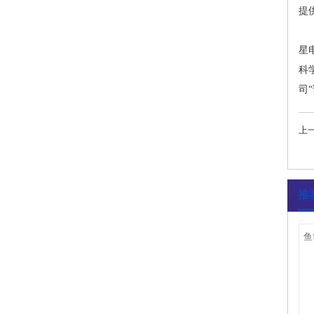
提
河
星
科
司
上
推
鱼