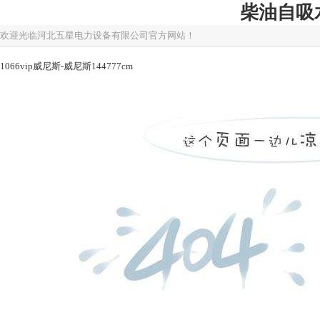
柴油自吸水
欢迎光临河北五星电力设备有限公司官方网站！
1066vip威尼斯-威尼斯144777cm