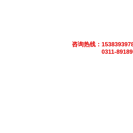
咨询热线：153839397
0311-8918