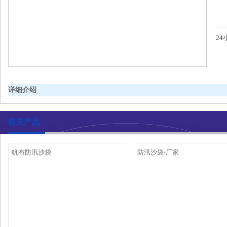
2
详细介绍
相关产品
帆布防汛沙袋
防汛沙袋/厂家