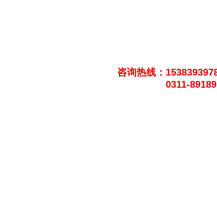
咨询热线：153839397
0311-8918