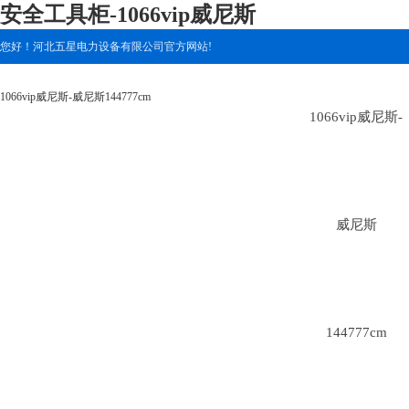
安全工具柜-1066vip威尼斯
您好！河北五星电力设备有限公司官方网站!
1066vip威尼斯-威尼斯144777cm
1066vip威尼斯-
威尼斯
144777cm